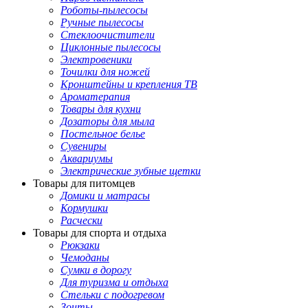
Роботы-пылесосы
Ручные пылесосы
Стеклоочистители
Циклонные пылесосы
Электровеники
Точилки для ножей
Кронштейны и крепления ТВ
Ароматерапия
Товары для кухни
Дозаторы для мыла
Постельное белье
Сувениры
Аквариумы
Электрические зубные щетки
Товары для питомцев
Домики и матрасы
Кормушки
Расчески
Товары для спорта и отдыха
Рюкзаки
Чемоданы
Сумки в дорогу
Для туризма и отдыха
Стельки с подогревом
Зонты