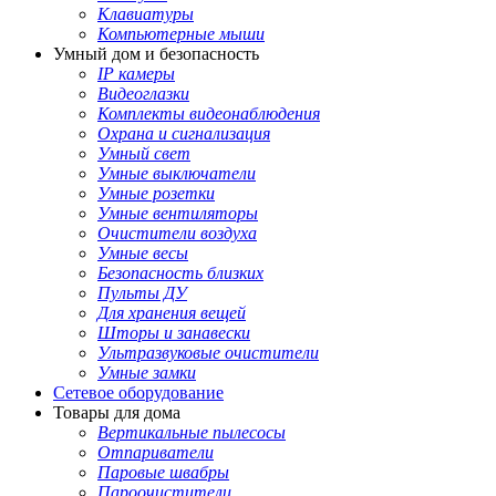
Клавиатуры
Компьютерные мыши
Умный дом и безопасность
IP камеры
Видеоглазки
Комплекты видеонаблюдения
Охрана и сигнализация
Умный свет
Умные выключатели
Умные розетки
Умные вентиляторы
Очистители воздуха
Умные весы
Безопасность близких
Пульты ДУ
Для хранения вещей
Шторы и занавески
Ультразвуковые очистители
Умные замки
Сетевое оборудование
Товары для дома
Вертикальные пылесосы
Отпариватели
Паровые швабры
Пароочистители