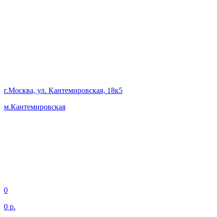
г.Москва, ул. Кантемировская, 18к5
м.Кантемировская
0
0 р.