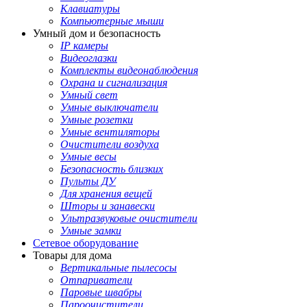
Клавиатуры
Компьютерные мыши
Умный дом и безопасность
IP камеры
Видеоглазки
Комплекты видеонаблюдения
Охрана и сигнализация
Умный свет
Умные выключатели
Умные розетки
Умные вентиляторы
Очистители воздуха
Умные весы
Безопасность близких
Пульты ДУ
Для хранения вещей
Шторы и занавески
Ультразвуковые очистители
Умные замки
Сетевое оборудование
Товары для дома
Вертикальные пылесосы
Отпариватели
Паровые швабры
Пароочистители