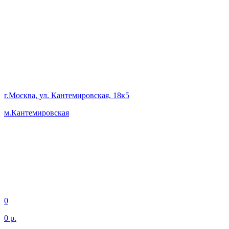
г.Москва, ул. Кантемировская, 18к5
м.Кантемировская
0
0 р.