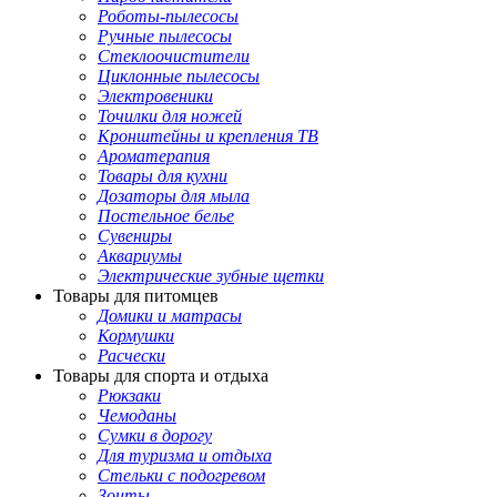
Роботы-пылесосы
Ручные пылесосы
Стеклоочистители
Циклонные пылесосы
Электровеники
Точилки для ножей
Кронштейны и крепления ТВ
Ароматерапия
Товары для кухни
Дозаторы для мыла
Постельное белье
Сувениры
Аквариумы
Электрические зубные щетки
Товары для питомцев
Домики и матрасы
Кормушки
Расчески
Товары для спорта и отдыха
Рюкзаки
Чемоданы
Сумки в дорогу
Для туризма и отдыха
Стельки с подогревом
Зонты