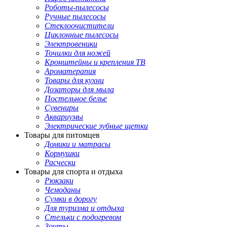
Роботы-пылесосы
Ручные пылесосы
Стеклоочистители
Циклонные пылесосы
Электровеники
Точилки для ножей
Кронштейны и крепления ТВ
Ароматерапия
Товары для кухни
Дозаторы для мыла
Постельное белье
Сувениры
Аквариумы
Электрические зубные щетки
Товары для питомцев
Домики и матрасы
Кормушки
Расчески
Товары для спорта и отдыха
Рюкзаки
Чемоданы
Сумки в дорогу
Для туризма и отдыха
Стельки с подогревом
Зонты