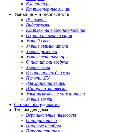
Клавиатуры
Компьютерные мыши
Умный дом и безопасность
IP камеры
Видеоглазки
Комплекты видеонаблюдения
Охрана и сигнализация
Умный свет
Умные выключатели
Умные розетки
Умные вентиляторы
Очистители воздуха
Умные весы
Безопасность близких
Пульты ДУ
Для хранения вещей
Шторы и занавески
Ультразвуковые очистители
Умные замки
Сетевое оборудование
Товары для дома
Вертикальные пылесосы
Отпариватели
Паровые швабры
Пароочистители