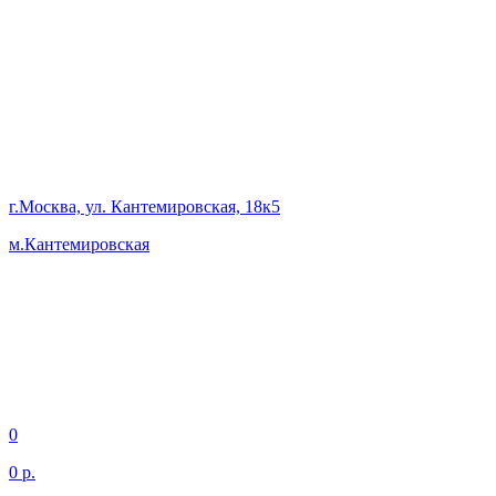
г.Москва, ул. Кантемировская, 18к5
м.Кантемировская
0
0 р.