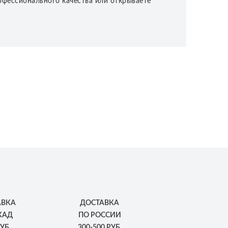
офессионального качества или открываете
АВКА
ДОСТАВКА
КАД
ПО РОССИИ
УБ.
300-500 РУБ.