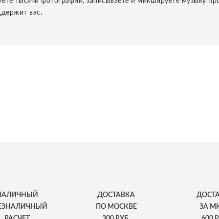
уете тысячи фотографий, записываете и микшируете музыку пр
ддержит вас.
НАЛИЧНЫЙ
ДОСТАВКА
ДОСТ
БЕЗНАЛИЧНЫЙ
ПО МОСКВЕ
ЗА М
РАСЧЕТ
300 РУБ.
600 Р