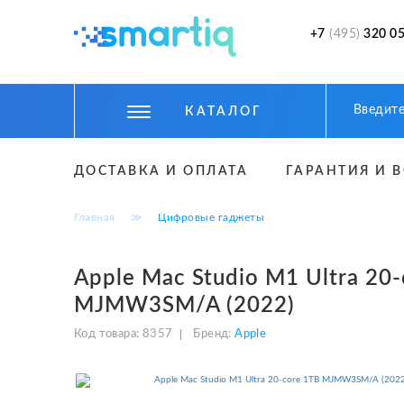
+7
(495)
320 05
КАТАЛОГ
ЦИФРОВЫЕ ГАДЖЕТЫ
ДОСТАВКА И ОПЛАТА
ГАРАНТИЯ И 
СМАРТФОНЫ
Главная
≫
Цифровые гаджеты
ФИТНЕС БРАСЛЕТЫ И ЧАСЫ
ТОВАРЫ ДЛЯ ДЕТЕЙ
Apple Mac Studio M1 Ultra 20
MJMW3SM/A (2022)
ТОВАРЫ ДЛЯ АВТО
Код товара:
8357
Бренд:
Apple
АКСЕССУАРЫ
УМНЫЙ ДОМ И БЕЗОПАСНОСТЬ