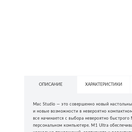
СЕТЕВОЕ ОБОРУДОВАНИЕ
ТОВАРЫ ДЛЯ ДОМА
ТОВАРЫ ДЛЯ ПИТОМЦЕВ
ТОВАРЫ ДЛЯ СПОРТА И ОТДЫХА
КОСМЕТИКА
ЗАЩИТНЫЕ СРЕДСТВА
ПРОЧИЕ ТОВАРЫ
ОПИСАНИЕ
ХАРАКТЕРИСТИКИ
РАСПРОДАЖА
Mac Studio — это совершенно новый настольн
и новые возможности в невероятно компактном 
все начинается с выбора невероятно быстрого 
персональном компьютере. M1 Ultra обеспечив