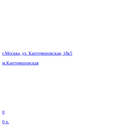
г.Москва, ул. Кантемировская, 18к5
м.Кантемировская
0
0 р.