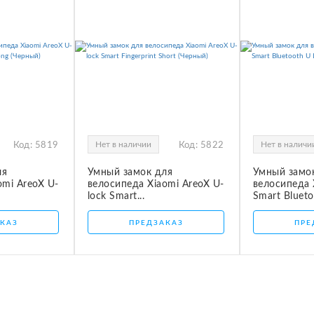
Нет в наличии
Нет в наличи
Код:
5819
Код:
5822
ля
Умный замок для
Умный замо
omi AreoX U-
велосипеда Xiaomi AreoX U-
велосипеда 
lock Smart...
Smart Blueto
КАЗ
ПРЕДЗАКАЗ
ПРЕ