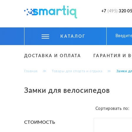
+7
(495)
320 05
КАТАЛОГ
ЦИФРОВЫЕ ГАДЖЕТЫ
ДОСТАВКА И ОПЛАТА
ГАРАНТИЯ И 
СМАРТФОНЫ
Главная
≫
Товары для спорта и отдыха
≫
Замки д
ФИТНЕС БРАСЛЕТЫ И ЧАСЫ
ТОВАРЫ ДЛЯ ДЕТЕЙ
Замки для велосипедов
ТОВАРЫ ДЛЯ АВТО
Сортировать по:
АКСЕССУАРЫ
CТОИМОСТЬ
УМНЫЙ ДОМ И БЕЗОПАСНОСТЬ