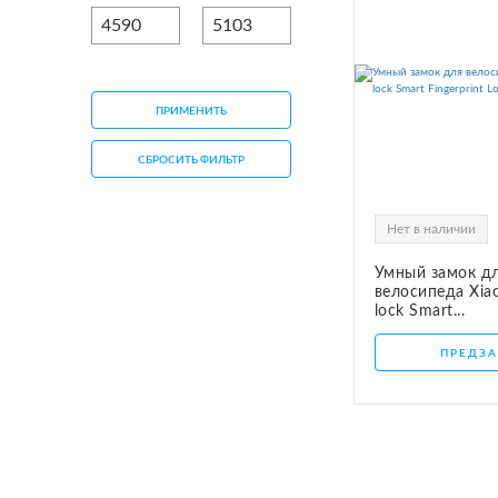
СЕТЕВОЕ ОБОРУДОВАНИЕ
ТОВАРЫ ДЛЯ ДОМА
ТОВАРЫ ДЛЯ ПИТОМЦЕВ
ПРИМЕНИТЬ
ТОВАРЫ ДЛЯ СПОРТА И ОТДЫХА
СБРОСИТЬ ФИЛЬТР
КОСМЕТИКА
Нет в наличии
ЗАЩИТНЫЕ СРЕДСТВА
Умный замок д
ПРОЧИЕ ТОВАРЫ
велосипеда Xia
lock Smart...
РАСПРОДАЖА
ПРЕДЗА