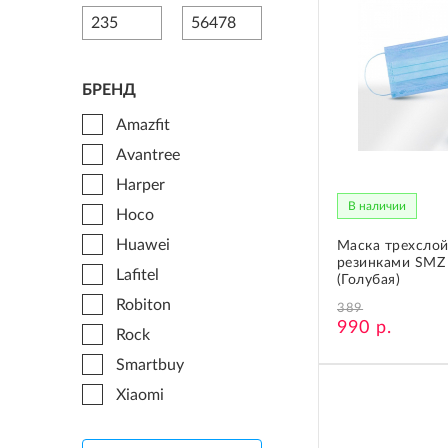
СЕТЕВОЕ ОБОРУДОВАНИЕ
ТОВАРЫ ДЛЯ ДОМА
ТОВАРЫ ДЛЯ ПИТОМЦЕВ
БРЕНД
Amazfit
ТОВАРЫ ДЛЯ СПОРТА И ОТДЫХА
Avantree
КОСМЕТИКА
Harper
В наличии
ЗАЩИТНЫЕ СРЕДСТВА
Hoco
Huawei
Маска трехслой
ПРОЧИЕ ТОВАРЫ
резинками SMZ
Lafitel
(Голубая)
РАСПРОДАЖА
Robiton
389
990 р.
Rock
Smartbuy
Xiaomi