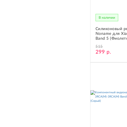
В наличии
Силиконовый р
Noname для Xia
Band 5 (Фиолет
515
299 р.