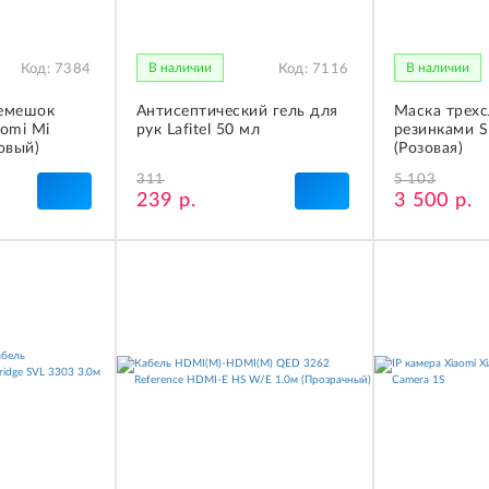
В наличии
В наличии
Код:
7384
Код:
7116
емешок
Антисептический гель для
Маска трехс
omi Mi
рук Lafitel 50 мл
резинками 
овый)
(Розовая)
311
5 103
239 р.
3 500 р.