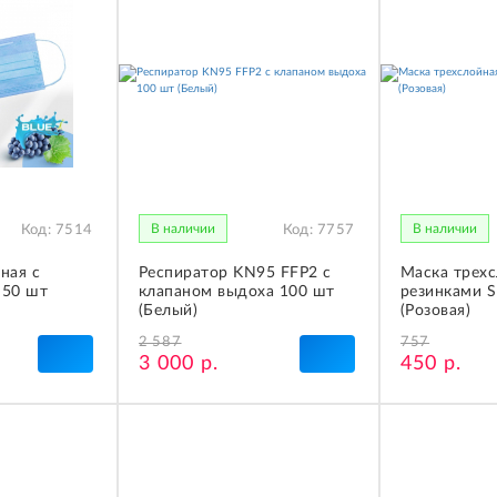
В наличии
В наличии
Код:
7514
Код:
7757
ная с
Респиратор KN95 FFP2 с
Маска трехс
 50 шт
клапаном выдоха 100 шт
резинками 
(Белый)
(Розовая)
2 587
757
3 000 р.
450 р.