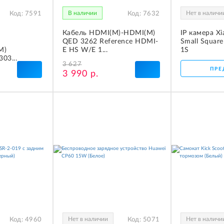
В наличии
Нет в наличи
Код:
7591
Код:
7632
Кабель HDMI(M)-HDMI(M)
IP камера Xi
QED 3262 Reference HDMI-
Small Squar
M)
E HS W/E 1...
1S
03...
3 627
ПРЕ
3 990 р.
Нет в наличии
Нет в наличи
Код:
4960
Код:
5071