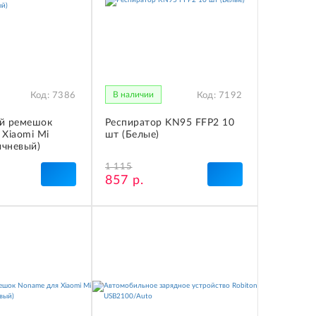
В наличии
Код:
7386
Код:
7192
й ремешок
Респиратор KN95 FFP2 10
Xiaomi Mi
шт (Белые)
ичневый)
1 115
857 р.