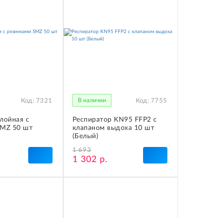
В наличии
Код:
7321
Код:
7755
лойная с
Респиратор KN95 FFP2 с
SMZ 50 шт
клапаном выдоха 10 шт
(Белый)
1 693
1 302 р.