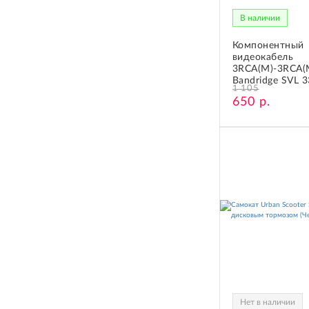
В наличии
Компонентный
видеокабель
3RCA(M)-3RCA(
Bandridge SVL 33
1 105
650 р.
Нет в наличии