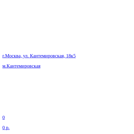
г.Москва, ул. Кантемировская, 18к5
м.Кантемировская
0
0 р.