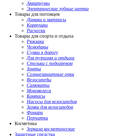
Аквариумы
Электрические зубные щетки
Товары для питомцев
Домики и матрасы
Кормушки
Расчески
Товары для спорта и отдыха
Рюкзаки
Чемоданы
Сумки в дорогу
Для туризма и отдыха
Стельки с подогревом
Зонты
Солнцезащитные очки
Велосипеды
Самокаты
Моноколеса
Компасы
Насосы для велосипедов
Замки для велосипедов
Фонари
Перчатки
Косметика
Зеркала косметические
Защитные средства