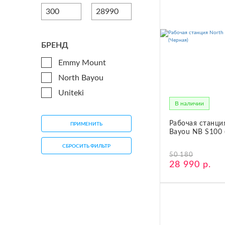
СЕТЕВОЕ ОБОРУДОВАНИЕ
ТОВАРЫ ДЛЯ ДОМА
ТОВАРЫ ДЛЯ ПИТОМЦЕВ
БРЕНД
Emmy Mount
ТОВАРЫ ДЛЯ СПОРТА И ОТДЫХА
North Bayou
КОСМЕТИКА
Uniteki
В наличии
ЗАЩИТНЫЕ СРЕДСТВА
Рабочая станци
ПРОЧИЕ ТОВАРЫ
ПРИМЕНИТЬ
Bayou NB S100 
РАСПРОДАЖА
СБРОСИТЬ ФИЛЬТР
50 180
28 990 р.