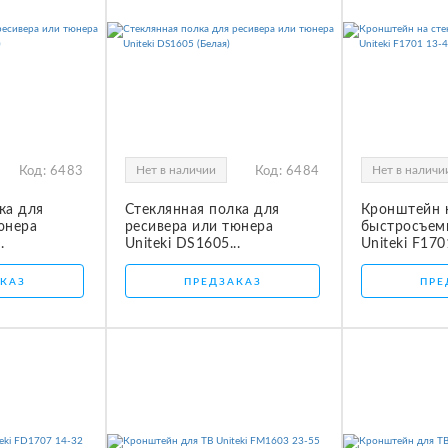
Нет в наличии
Нет в наличи
Код:
6483
Код:
6484
ка для
Стеклянная полка для
Кронштейн 
юнера
ресивера или тюнера
быстросъем
.
Uniteki DS1605...
Uniteki F1701
КАЗ
ПРЕДЗАКАЗ
ПРЕ