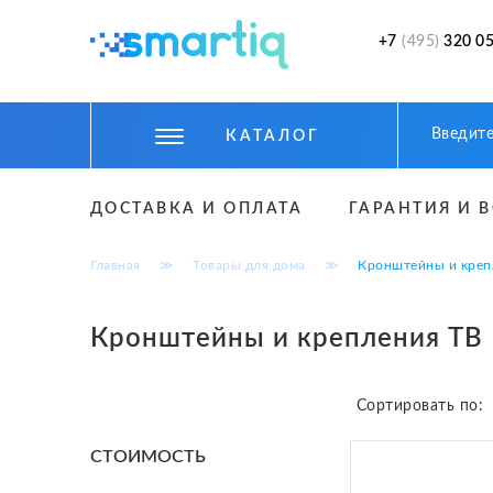
+7
(495)
320 05
КАТАЛОГ
ЦИФРОВЫЕ ГАДЖЕТЫ
ДОСТАВКА И ОПЛАТА
ГАРАНТИЯ И 
СМАРТФОНЫ
Главная
≫
Товары для дома
≫
Кронштейны и креп
ФИТНЕС БРАСЛЕТЫ И ЧАСЫ
ТОВАРЫ ДЛЯ ДЕТЕЙ
Кронштейны и крепления ТВ
ТОВАРЫ ДЛЯ АВТО
Сортировать по:
АКСЕССУАРЫ
CТОИМОСТЬ
УМНЫЙ ДОМ И БЕЗОПАСНОСТЬ