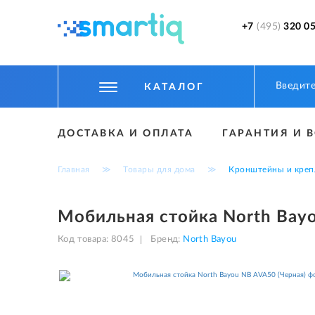
+7
(495)
320 05
КАТАЛОГ
ЦИФРОВЫЕ ГАДЖЕТЫ
ДОСТАВКА И ОПЛАТА
ГАРАНТИЯ И 
СМАРТФОНЫ
Главная
≫
Товары для дома
≫
Кронштейны и креп
ФИТНЕС БРАСЛЕТЫ И ЧАСЫ
ТОВАРЫ ДЛЯ ДЕТЕЙ
Мобильная стойка North Bay
ТОВАРЫ ДЛЯ АВТО
Код товара:
8045
Бренд:
North Bayou
АКСЕССУАРЫ
УМНЫЙ ДОМ И БЕЗОПАСНОСТЬ