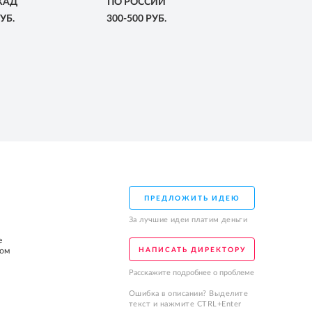
КАД
ПО РОССИИ
УБ.
300-500 РУБ.
ПРЕДЛОЖИТЬ ИДЕЮ
За лучшие идеи платим деньги
е
том
НАПИСАТЬ ДИРЕКТОРУ
Расскажите подробнее о проблеме
Ошибка в описании? Выделите
текст и нажмите CTRL+Enter