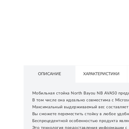
СЕТЕВОЕ ОБОРУДОВАНИЕ
ТОВАРЫ ДЛЯ ДОМА
ТОВАРЫ ДЛЯ ПИТОМЦЕВ
ТОВАРЫ ДЛЯ СПОРТА И ОТДЫХА
КОСМЕТИКА
ЗАЩИТНЫЕ СРЕДСТВА
ПРОЧИЕ ТОВАРЫ
ОПИСАНИЕ
ХАРАКТЕРИСТИКИ
РАСПРОДАЖА
Мобильная стойка North Bayou NB AVA50 предн
В том числе она идеально совместима с Microso
Максимальный выдерживаемый вес составляет 45
Вы сможете переместить стойку в любое удобн
Беспрецедентной особенностью продукта являе
Это технология предоставления информации с 