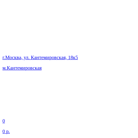
г.Москва, ул. Кантемировская, 18к5
м.Кантемировская
0
0 р.