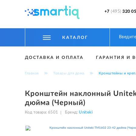
+7
(495)
320 05
КАТАЛОГ
ЦИФРОВЫЕ ГАДЖЕТЫ
ДОСТАВКА И ОПЛАТА
ГАРАНТИЯ И 
СМАРТФОНЫ
Главная
≫
Товары для дома
≫
Кронштейны и креп
ФИТНЕС БРАСЛЕТЫ И ЧАСЫ
ТОВАРЫ ДЛЯ ДЕТЕЙ
Кронштейн наклонный Unitek
дюйма (Черный)
ТОВАРЫ ДЛЯ АВТО
Код товара:
6501
Бренд:
Uniteki
АКСЕССУАРЫ
УМНЫЙ ДОМ И БЕЗОПАСНОСТЬ