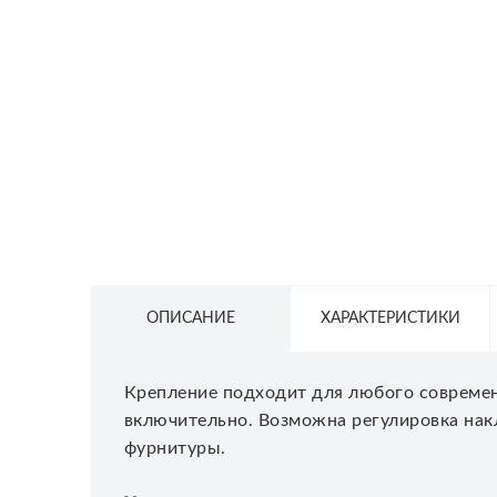
СЕТЕВОЕ ОБОРУДОВАНИЕ
ТОВАРЫ ДЛЯ ДОМА
ТОВАРЫ ДЛЯ ПИТОМЦЕВ
ТОВАРЫ ДЛЯ СПОРТА И ОТДЫХА
КОСМЕТИКА
ЗАЩИТНЫЕ СРЕДСТВА
ПРОЧИЕ ТОВАРЫ
ОПИСАНИЕ
ХАРАКТЕРИСТИКИ
РАСПРОДАЖА
Крепление подходит для любого современ
включительно. Возможна регулировка накл
фурнитуры.