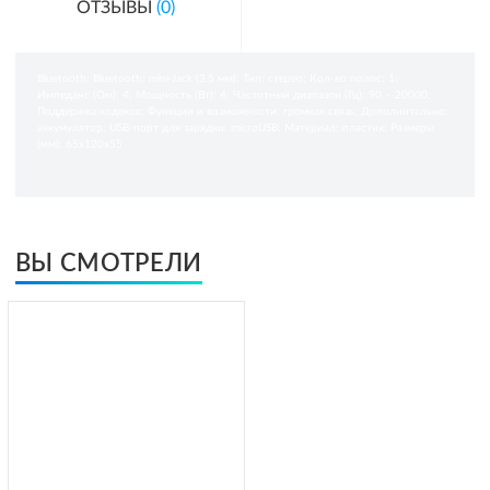
ОТЗЫВЫ
(0)
Bluetooth: Bluetooth; mini-Jack (3.5 мм); Тип: стерео; Кол-во полос: 1;
Импеданс (Ом): 4; Мощность (Вт): 4; Частотный диапазон (Гц): 90 – 20000;
Поддержка кодеков: Функции и возможности: громкая связь; Дополнительно:
аккумулятор; USB-порт для зарядки: microUSB; Материал: пластик; Размеры
(мм): 65х120х55
ВЫ СМОТРЕЛИ