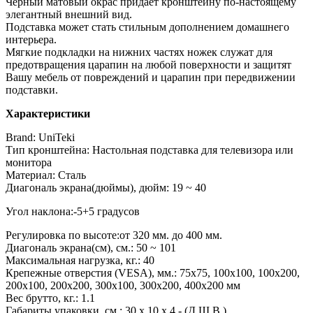
Черный матовый окрас придает кронштейну по-настоящему
элегантный внешний вид.
Подставка может стать стильным дополнением домашнего
интерьера.
Мягкие подкладки на нижних частях ножек служат для
предотвращения царапин на любой поверхности и защитят
Вашу мебель от повреждений и царапин при передвижении
подставки.
Характеристики
Brand: UniTeki
Тип кронштейна: Настольная подставка для телевизора или
монитора
Материал: Сталь
Диагональ экрана(дюймы), дюйм: 19 ~ 40
Угол наклона:-5+5 градусов
Регулировка по высоте:от 320 мм. до 400 мм.
Диагональ экрана(см), см.: 50 ~ 101
Максимальная нагрузка, кг.: 40
Крепежные отверстия (VESA), мм.: 75x75, 100x100, 100x200,
200x100, 200x200, 300x100, 300x200, 400x200 мм
Вес брутто, кг.: 1.1
Габариты упаковки, см.: 30 х 10 х 4 - (Д.Ш.В.)