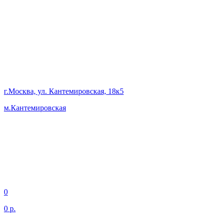
г.Москва, ул. Кантемировская, 18к5
м.Кантемировская
0
0 р.