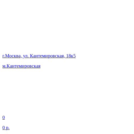
г.Москва, ул. Кантемировская, 18к5
м.Кантемировская
0
0 р.