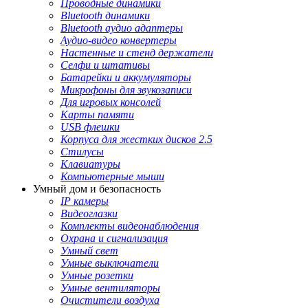
Проводные динамики
Bluetooth динамики
Bluetooth аудио адаптеры
Аудио-видео конвертеры
Настенные и стенд держатели
Селфи и штативы
Батарейки и аккумуляторы
Микрофоны для звукозаписи
Для игровых консолей
Карты памяти
USB флешки
Корпуса для жестких дисков 2.5
Стилусы
Клавиатуры
Компьютерные мыши
Умный дом и безопасность
IP камеры
Видеоглазки
Комплекты видеонаблюдения
Охрана и сигнализация
Умный свет
Умные выключатели
Умные розетки
Умные вентиляторы
Очистители воздуха