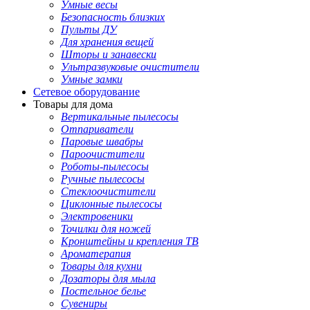
Умные весы
Безопасность близких
Пульты ДУ
Для хранения вещей
Шторы и занавески
Ультразвуковые очистители
Умные замки
Сетевое оборудование
Товары для дома
Вертикальные пылесосы
Отпариватели
Паровые швабры
Пароочистители
Роботы-пылесосы
Ручные пылесосы
Стеклоочистители
Циклонные пылесосы
Электровеники
Точилки для ножей
Кронштейны и крепления ТВ
Ароматерапия
Товары для кухни
Дозаторы для мыла
Постельное белье
Сувениры