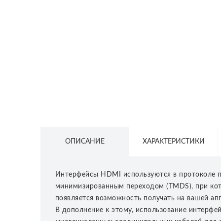
СЕТЕВОЕ ОБОРУДОВАНИЕ
ТОВАРЫ ДЛЯ ДОМА
ТОВАРЫ ДЛЯ ПИТОМЦЕВ
ТОВАРЫ ДЛЯ СПОРТА И ОТДЫХА
КОСМЕТИКА
ЗАЩИТНЫЕ СРЕДСТВА
ПРОЧИЕ ТОВАРЫ
ОПИСАНИЕ
ХАРАКТЕРИСТИКИ
РАСПРОДАЖА
Интерфейсы HDMI используются в протоколе 
минимизированным переходом (TMDS), при кот
появляется возможность получать на вашей ап
В дополнение к этому, использование интерфе