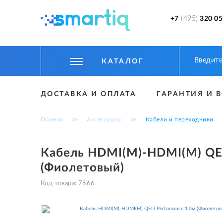
+7
(495)
320 05
КАТАЛОГ
ЦИФРОВЫЕ ГАДЖЕТЫ
ДОСТАВКА И ОПЛАТА
ГАРАНТИЯ И 
СМАРТФОНЫ
Главная
≫
Аксессуары
≫
Кабели и переходники
ФИТНЕС БРАСЛЕТЫ И ЧАСЫ
ТОВАРЫ ДЛЯ ДЕТЕЙ
Кабель HDMI(M)-HDMI(M) QE
(Фиолетовый)
ТОВАРЫ ДЛЯ АВТО
Код товара:
7666
АКСЕССУАРЫ
УМНЫЙ ДОМ И БЕЗОПАСНОСТЬ