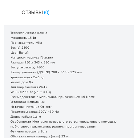
ОТЗЫВЫ
(0)
Телескопическая ножка
Мощность 15 Вт
Производитель Mijia
Вес (g) 2800
Цвет Белый
Материал корпуса Пластик
Размеры 950 x 343 x 330 мм
Вес упаковки (g) 4800
Размер упаковки (Д*Ш*В) 788 х 363 х 175 мм
Уровень шума 26.6 дБ
Умный дом Да
Тип подключения Wi-Fi
Wi-Fi802.11 b/g/n, 2.4 ГГц
Взаимодействие с мобильным приложением Mi Home
Установка Напольный
Источник питания От сети
Параметры входа 220V ~50 Hz
Длина кабеля 1.6 м
Особенности Имитация природного ветра; управление с помощью
мобильного приложения; режимы программирования
Функция поворота Есть
Обслуживаемая площадь (кв.м.) 23 м²