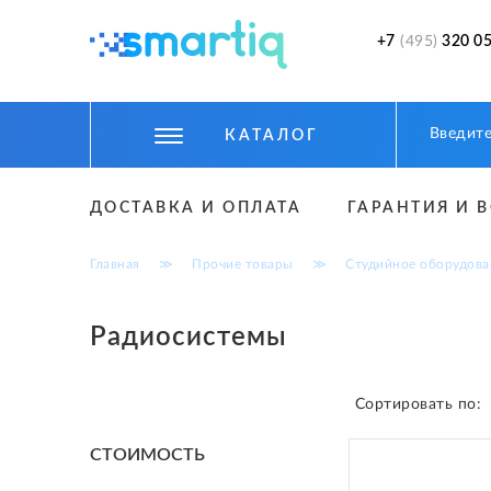
+7
(495)
320 05
КАТАЛОГ
ЦИФРОВЫЕ ГАДЖЕТЫ
ДОСТАВКА И ОПЛАТА
ГАРАНТИЯ И 
СМАРТФОНЫ
Главная
≫
Прочие товары
≫
Студийное оборудова
ФИТНЕС БРАСЛЕТЫ И ЧАСЫ
ТОВАРЫ ДЛЯ ДЕТЕЙ
Радиосистемы
ТОВАРЫ ДЛЯ АВТО
Сортировать по:
АКСЕССУАРЫ
CТОИМОСТЬ
УМНЫЙ ДОМ И БЕЗОПАСНОСТЬ