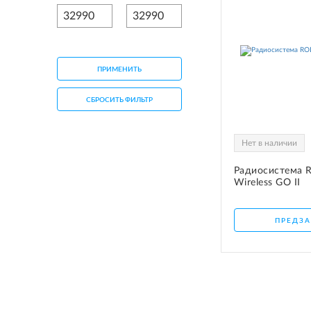
СЕТЕВОЕ ОБОРУДОВАНИЕ
ТОВАРЫ ДЛЯ ДОМА
ТОВАРЫ ДЛЯ ПИТОМЦЕВ
ПРИМЕНИТЬ
ТОВАРЫ ДЛЯ СПОРТА И ОТДЫХА
СБРОСИТЬ ФИЛЬТР
КОСМЕТИКА
Нет в наличии
ЗАЩИТНЫЕ СРЕДСТВА
Радиосистема 
ПРОЧИЕ ТОВАРЫ
Wireless GO II
РАСПРОДАЖА
ПРЕДЗА