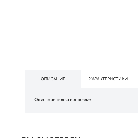
СЕТЕВОЕ ОБОРУДОВАНИЕ
ТОВАРЫ ДЛЯ ДОМА
ТОВАРЫ ДЛЯ ПИТОМЦЕВ
ТОВАРЫ ДЛЯ СПОРТА И ОТДЫХА
КОСМЕТИКА
ЗАЩИТНЫЕ СРЕДСТВА
ПРОЧИЕ ТОВАРЫ
ОПИСАНИЕ
ХАРАКТЕРИСТИКИ
РАСПРОДАЖА
Описание появится позже