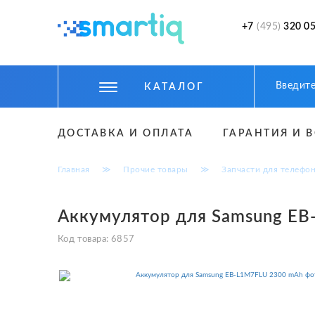
+7
(495)
320 05
КАТАЛОГ
ЦИФРОВЫЕ ГАДЖЕТЫ
ДОСТАВКА И ОПЛАТА
ГАРАНТИЯ И 
СМАРТФОНЫ
Главная
≫
Прочие товары
≫
Запчасти для телефо
ФИТНЕС БРАСЛЕТЫ И ЧАСЫ
ТОВАРЫ ДЛЯ ДЕТЕЙ
Аккумулятор для Samsung E
ТОВАРЫ ДЛЯ АВТО
Код товара:
6857
АКСЕССУАРЫ
УМНЫЙ ДОМ И БЕЗОПАСНОСТЬ