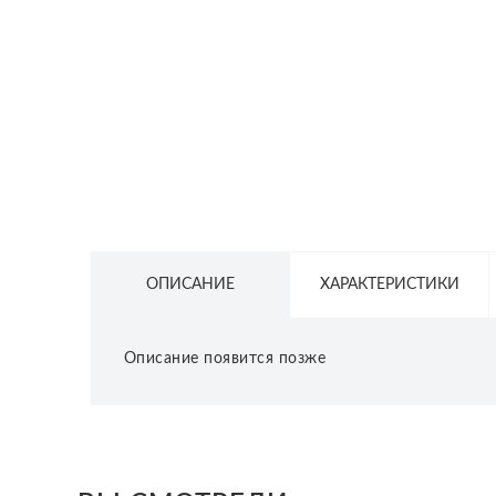
СЕТЕВОЕ ОБОРУДОВАНИЕ
ТОВАРЫ ДЛЯ ДОМА
ТОВАРЫ ДЛЯ ПИТОМЦЕВ
ТОВАРЫ ДЛЯ СПОРТА И ОТДЫХА
КОСМЕТИКА
ЗАЩИТНЫЕ СРЕДСТВА
ПРОЧИЕ ТОВАРЫ
ОПИСАНИЕ
ХАРАКТЕРИСТИКИ
РАСПРОДАЖА
Описание появится позже