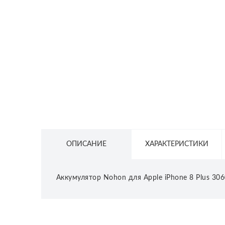
СЕТЕВОЕ ОБОРУДОВАНИЕ
ТОВАРЫ ДЛЯ ДОМА
ТОВАРЫ ДЛЯ ПИТОМЦЕВ
ТОВАРЫ ДЛЯ СПОРТА И ОТДЫХА
КОСМЕТИКА
ЗАЩИТНЫЕ СРЕДСТВА
ПРОЧИЕ ТОВАРЫ
ОПИСАНИЕ
ХАРАКТЕРИСТИКИ
РАСПРОДАЖА
Аккумулятор Nohon для Apple iPhone 8 Plus 30