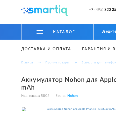
+7
(495)
320 05
КАТАЛОГ
ЦИФРОВЫЕ ГАДЖЕТЫ
ДОСТАВКА И ОПЛАТА
ГАРАНТИЯ И 
СМАРТФОНЫ
Главная
≫
Прочие товары
≫
Запчасти для телефо
ФИТНЕС БРАСЛЕТЫ И ЧАСЫ
ТОВАРЫ ДЛЯ ДЕТЕЙ
Аккумулятор Nohon для Apple
mAh
ТОВАРЫ ДЛЯ АВТО
Код товара:
5802
Бренд:
Nohon
АКСЕССУАРЫ
УМНЫЙ ДОМ И БЕЗОПАСНОСТЬ