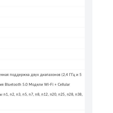
енная поддержка двух диапазонов (2,4 ГГц и 5
 Bluetooth 5.0 Модели Wi‑Fi + Cellular
, n2, n3, n5, n7, n8, n12, n20, n25, n28, n38,