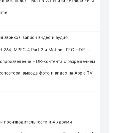
 внимания» С iPad по Wi‑Fi или сотовой сети
Time
я звонков, записи видео и аудио
264, MPEG‑4 Part 2 и Motion JPEG HDR в
Воспроизведение HDR‑контента с разрешением
еоповтора, вывода фото и видео на Apple TV
ми производительности и 4 ядрами