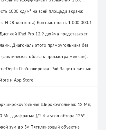
покрытие Коэффициент отражения 1,8%
сть 1000 кд/м² на всей площади экрана;
ля HDR‑контента) Контрастность 1 000 000:1
 Дисплей iPad Pro 12,9 дюйма представляет
лами. Диагональ этого прямоугольника без
а (фактическая область просмотра меньше).
rueDepth Разблокировка iPad Защита личных
tore и App Store
верхширокоугольная Широкоугольная: 12 Мп,
 Мп, диафрагма ƒ/2.4 и угол обзора 125°
вой зум до 5× Пятилинзовый объектив