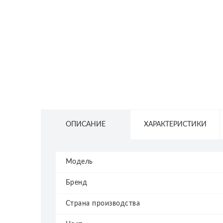
СЕТЕВОЕ ОБОРУДОВАНИЕ
ТОВАРЫ ДЛЯ ДОМА
ТОВАРЫ ДЛЯ ПИТОМЦЕВ
ТОВАРЫ ДЛЯ СПОРТА И ОТДЫХА
КОСМЕТИКА
ЗАЩИТНЫЕ СРЕДСТВА
ПРОЧИЕ ТОВАРЫ
ОПИСАНИЕ
ХАРАКТЕРИСТИКИ
РАСПРОДАЖА
Модель
Бренд
Страна производства