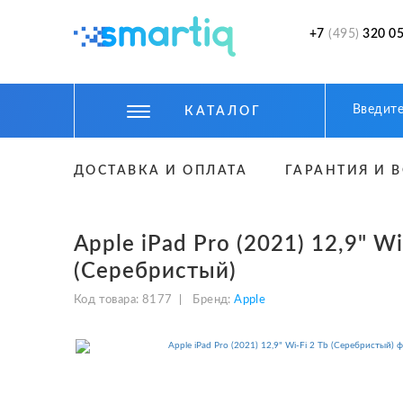
+7
(495)
320 05
КАТАЛОГ
ЦИФРОВЫЕ ГАДЖЕТЫ
ДОСТАВКА И ОПЛАТА
ГАРАНТИЯ И 
СМАРТФОНЫ
ФИТНЕС БРАСЛЕТЫ И ЧАСЫ
Apple iPad Pro (2021) 12,9" Wi
ТОВАРЫ ДЛЯ ДЕТЕЙ
(Серебристый)
Код товара:
8177
Бренд:
Apple
ТОВАРЫ ДЛЯ АВТО
АКСЕССУАРЫ
УМНЫЙ ДОМ И БЕЗОПАСНОСТЬ