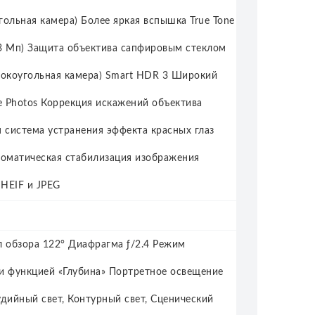
ольная камера) Более яркая вспышка True Tone
3 Мп) Защита объектива сапфировым стеклом
ирокоугольная камера) Smart HDR 3 Широкий
e Photos Коррекция искажений объектива
 система устранения эффекта красных глаз
томатическая стабилизация изображения
HEIF и JPEG
л обзора 122° Диафрагма ƒ/2.4 Режим
и функцией «Глубина» Портретное освещение
удийный свет, Контурный свет, Сценический