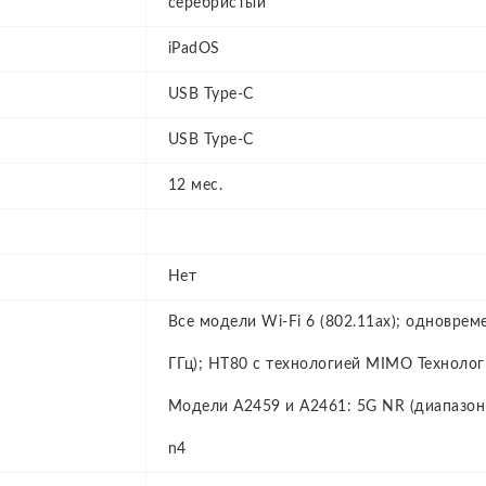
серебристый
iPadOS
USB Type-C
USB Type-C
12 мес.
Нет
Все модели Wi‑Fi 6 (802.11ax); одноврем
ГГц); HT80 с технологией MIMO Технология
Модели A2459 и A2461: 5G NR (диапазоны n1
n4