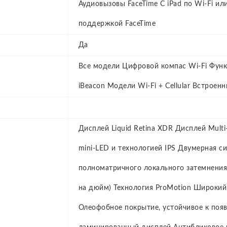
Аудиовызовы FaceTime С iPad по Wi‑Fi ил
поддержкой FaceTime
Да
Все модели Цифровой компас Wi‑Fi Фун
iBeacon Модели Wi‑Fi + Cellular Встрое
Дисплей Liquid Retina XDR Дисплей Mult
mini‑LED и технологией IPS Двумерная с
полноматричного локального затемнения
на дюйм) Технология ProMotion Широкий ц
Олеофобное покрытие, устойчивое к поя