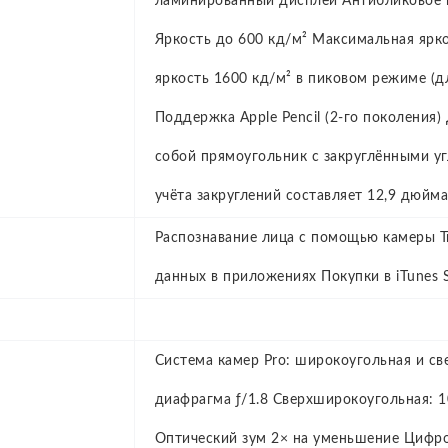
ламинированный дисплей Антибликовое 
Яркость до 600 кд/м² Максимальная ярко
яркость 1600 кд/м² в пиковом режиме (д
Поддержка Apple Pencil (2‑го поколения)
собой прямоугольник с закруглёнными уг
учёта закруглений составляет 12,9 дюйм
Распознавание лица с помощью камеры T
данных в приложениях Покупки в iTunes S
Система камер Pro: широкоугольная и с
диафрагма ƒ/1.8 Сверхширокоугольная: 10
Оптический зум 2× на уменьшение Цифро