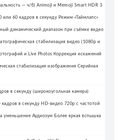
нальность — ч/б) Animoji и Memoji Smart HDR 3
0 или 60 кадров в секунду Режим «Таймлапс»
ный динамический диапазон при съёмке видео
матографическая стабилизация видео (1080p и
отографий и Live Photos Коррекция искажений
ическая стабилизация изображения Серийная
адров в секунду (широкоугольная камера)
0 кадров в секунду HD‑видео 720p с частотой
 на уменьшение Аудиозум Более яркая вспышка