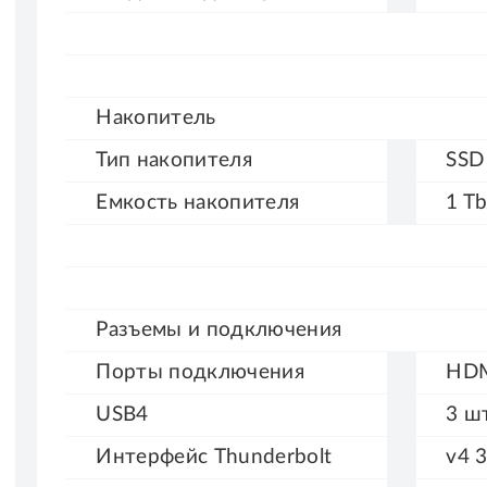
Накопитель
Тип
накопителя
SSD
Емкость
накопителя
1 T
Разъемы и подключения
Порты
подключения
HD
USB4
3 ш
Интерфейс
Thunderbolt
v4 