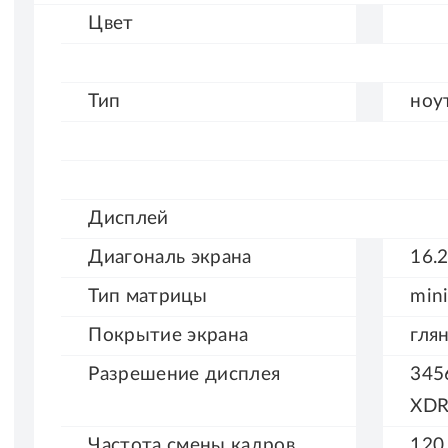
Цвет
Тип
ноу
Дисплей
Диагональ
экрана
16.2
Тип
матрицы
min
Покрытие
экрана
гля
Разрешение
дисплея
345
XDR
Частота смены
кадров
120