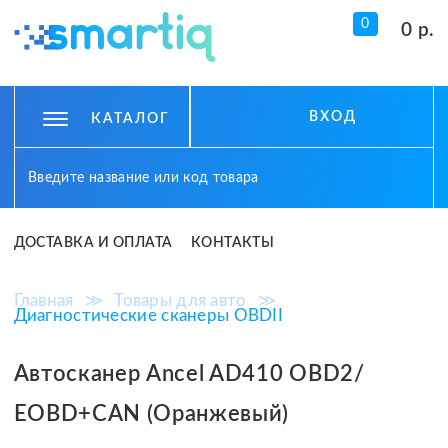
0
0 р.
ВХОД
КАТАЛОГ
ДОСТАВКА И ОПЛАТА
КОНТАКТЫ
Главная
≫
Товары для авто
≫
Диагностические сканеры OBDII
Автосканер Ancel AD410 OBD2/
EOBD+CAN (Оранжевый)