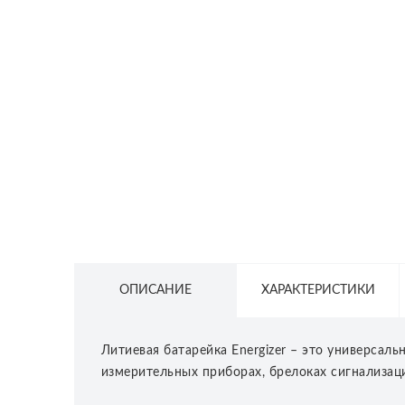
СЕТЕВОЕ ОБОРУДОВАНИЕ
ТОВАРЫ ДЛЯ ДОМА
ТОВАРЫ ДЛЯ ПИТОМЦЕВ
ТОВАРЫ ДЛЯ СПОРТА И ОТДЫХА
КОСМЕТИКА
ЗАЩИТНЫЕ СРЕДСТВА
ПРОЧИЕ ТОВАРЫ
РАСПРОДАЖА
ОПИСАНИЕ
ХАРАКТЕРИСТИКИ
Литиевая батарейка Energizer – это универсал
измерительных приборах, брелоках сигнализац