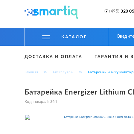
+7
(495)
320 05
КАТАЛОГ
ЦИФРОВЫЕ ГАДЖЕТЫ
ДОСТАВКА И ОПЛАТА
ГАРАНТИЯ И 
СМАРТФОНЫ
Главная
≫
Аксессуары
≫
Батарейки и аккумулято
ФИТНЕС БРАСЛЕТЫ И ЧАСЫ
ТОВАРЫ ДЛЯ ДЕТЕЙ
Батарейка Energizer Lithium 
ТОВАРЫ ДЛЯ АВТО
Код товара:
8064
АКСЕССУАРЫ
УМНЫЙ ДОМ И БЕЗОПАСНОСТЬ