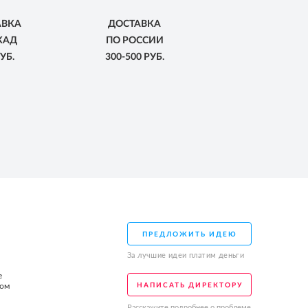
АВКА
ДОСТАВКА
КАД
ПО РОССИИ
УБ.
300-500 РУБ.
ПРЕДЛОЖИТЬ ИДЕЮ
За лучшие идеи платим деньги
е
том
НАПИСАТЬ ДИРЕКТОРУ
Расскажите подробнее о проблеме