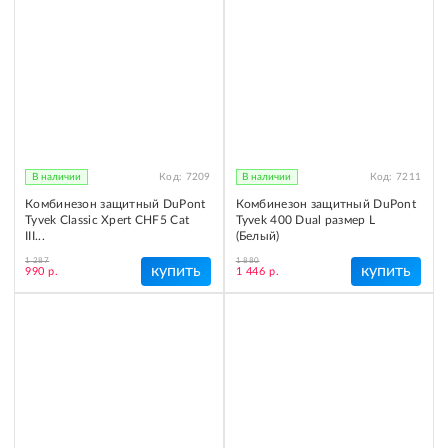
В наличии
Код:
7209
В наличии
Код:
7211
Комбинезон защитный DuPont
Комбинезон защитный DuPont
Tyvek Classic Xpert CHF5 Cat
Tyvek 400 Dual размер L
III...
(Белый)
1 287
1 880
купить
купить
990 р.
1 446 р.