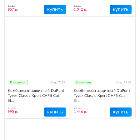
1 115
1 355
купить
купить
857 р.
1 042 р.
В наличии
Код:
7199
В наличии
Код:
7202
Комбинезон защитный DuPont
Комбинезон защитный DuPont
Tyvek Classic Xpert CHF5 Cat
Tyvek Classic Xpert CHF5 Cat
III...
III...
1 287
1 880
купить
купить
990 р.
1 446 р.