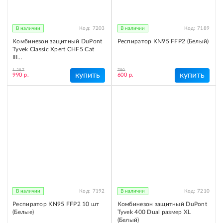
В наличии
Код:
7203
В наличии
Код:
7189
Комбинезон защитный DuPont
Респиратор KN95 FFP2 (Белый)
Tyvek Classic Xpert CHF5 Cat
III...
1 287
780
купить
купить
990 р.
600 р.
В наличии
Код:
7192
В наличии
Код:
7210
Респиратор KN95 FFP2 10 шт
Комбинезон защитный DuPont
(Белые)
Tyvek 400 Dual размер XL
(Белый)