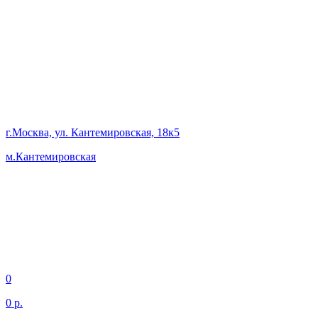
г.Москва, ул. Кантемировская, 18к5
м.Кантемировская
0
0 р.