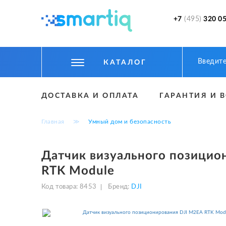
+7
(495)
320 05
КАТАЛОГ
ЦИФРОВЫЕ ГАДЖЕТЫ
ДОСТАВКА И ОПЛАТА
ГАРАНТИЯ И 
СМАРТФОНЫ
Главная
≫
Умный дом и безопасность
ФИТНЕС БРАСЛЕТЫ И ЧАСЫ
ТОВАРЫ ДЛЯ ДЕТЕЙ
Датчик визуального позицио
RTK Module
ТОВАРЫ ДЛЯ АВТО
Код товара:
8453
Бренд:
DJI
АКСЕССУАРЫ
УМНЫЙ ДОМ И БЕЗОПАСНОСТЬ