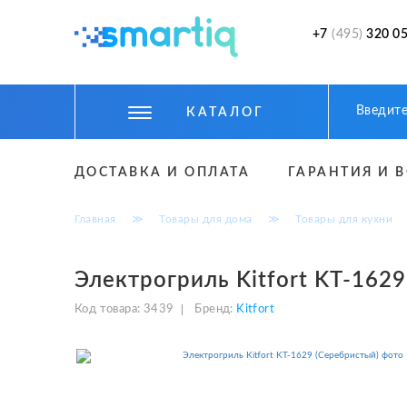
+7
(495)
320 05
КАТАЛОГ
ЦИФРОВЫЕ ГАДЖЕТЫ
ДОСТАВКА И ОПЛАТА
ГАРАНТИЯ И 
СМАРТФОНЫ
Главная
≫
Товары для дома
≫
Товары для кухни
ФИТНЕС БРАСЛЕТЫ И ЧАСЫ
ТОВАРЫ ДЛЯ ДЕТЕЙ
Электрогриль Kitfort KT-162
ТОВАРЫ ДЛЯ АВТО
Код товара:
3439
Бренд:
Kitfort
АКСЕССУАРЫ
УМНЫЙ ДОМ И БЕЗОПАСНОСТЬ