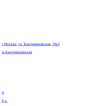
г.Москва, ул. Кантемировская, 18к5
м.Кантемировская
0
0 р.