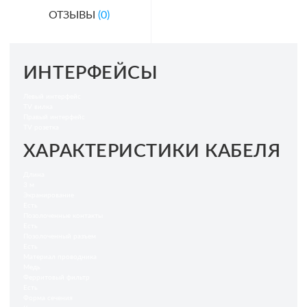
ОТЗЫВЫ
(0)
ИНТЕРФЕЙСЫ
Левый интерфейс
TV вилка
Правый интерфейс
TV розетка
ХАРАКТЕРИСТИКИ КАБЕЛЯ
Длина
3 м
Экранирование
Есть
Позолоченные контакты
Есть
Позолоченный разъем
Есть
Материал проводника
Медь
Ферритовый фильтр
Есть
Форма сечения