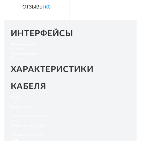
ОТЗЫВЫ
(0)
ИНТЕРФЕЙСЫ
Левый интерфейс
TV вилка
Правый интерфейс
TV розетка
ХАРАКТЕРИСТИКИ
КАБЕЛЯ
Длина
3 м
Экранирование
Есть
Позолоченные контакты
Есть
Позолоченный разъем
Есть
Материал проводника
Медь