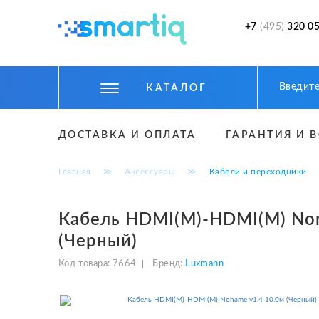
+7
(495)
320 05
КАТАЛОГ
ЦИФРОВЫЕ ГАДЖЕТЫ
ДОСТАВКА И ОПЛАТА
ГАРАНТИЯ И 
СМАРТФОНЫ
Главная
≫
Аксессуары
≫
Кабели и переходники
ФИТНЕС БРАСЛЕТЫ И ЧАСЫ
ТОВАРЫ ДЛЯ ДЕТЕЙ
Кабель HDMI(M)-HDMI(M) Non
(Черный)
ТОВАРЫ ДЛЯ АВТО
Код товара:
7664
Бренд:
Luxmann
АКСЕССУАРЫ
УМНЫЙ ДОМ И БЕЗОПАСНОСТЬ