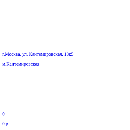
г.Москва, ул. Кантемировская, 18к5
м.Кантемировская
0
0 р.