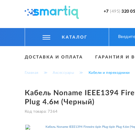
+7
(495)
320 05
КАТАЛОГ
ЦИФРОВЫЕ ГАДЖЕТЫ
ДОСТАВКА И ОПЛАТА
ГАРАНТИЯ И 
СМАРТФОНЫ
Главная
≫
Аксессуары
≫
Кабели и переходники
ФИТНЕС БРАСЛЕТЫ И ЧАСЫ
ТОВАРЫ ДЛЯ ДЕТЕЙ
Кабель Noname IEEE1394 Firew
Plug 4.6м (Черный)
ТОВАРЫ ДЛЯ АВТО
Код товара:
7364
АКСЕССУАРЫ
УМНЫЙ ДОМ И БЕЗОПАСНОСТЬ