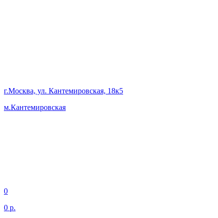
г.Москва, ул. Кантемировская, 18к5
м.Кантемировская
0
0 р.