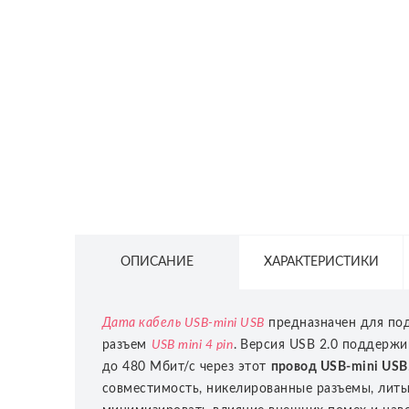
СЕТЕВОЕ ОБОРУДОВАНИЕ
ТОВАРЫ ДЛЯ ДОМА
ТОВАРЫ ДЛЯ ПИТОМЦЕВ
ТОВАРЫ ДЛЯ СПОРТА И ОТДЫХА
КОСМЕТИКА
ЗАЩИТНЫЕ СРЕДСТВА
ПРОЧИЕ ТОВАРЫ
ОПИСАНИЕ
ХАРАКТЕРИСТИКИ
РАСПРОДАЖА
Дата кабель USB-mini USB
предназначен для под
разъем
USB mini 4 pin
. Версия USB 2.0 поддерж
до 480 Мбит/с через этот
провод USB-mini USB
совместимость, никелированные разъемы, лит