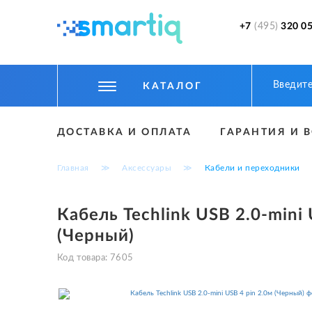
+7
(495)
320 05
КАТАЛОГ
ЦИФРОВЫЕ ГАДЖЕТЫ
ДОСТАВКА И ОПЛАТА
ГАРАНТИЯ И 
СМАРТФОНЫ
Главная
≫
Аксессуары
≫
Кабели и переходники
ФИТНЕС БРАСЛЕТЫ И ЧАСЫ
ТОВАРЫ ДЛЯ ДЕТЕЙ
Кабель Techlink USB 2.0-mini 
(Черный)
ТОВАРЫ ДЛЯ АВТО
Код товара:
7605
АКСЕССУАРЫ
УМНЫЙ ДОМ И БЕЗОПАСНОСТЬ