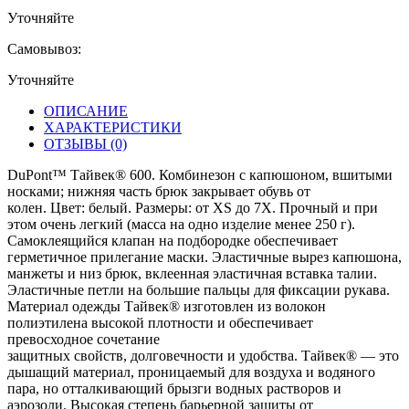
Уточняйте
Самовывоз:
Уточняйте
ОПИСАНИЕ
ХАРАКТЕРИСТИКИ
ОТЗЫВЫ
(0)
DuPont™ Тайвек® 600. Комбинезон с капюшоном, вшитыми
носками; нижняя часть брюк закрывает обувь от
колен. Цвет: белый. Размеры: от XS до 7X. Прочный и при
этом очень легкий (масса на одно изделие менее 250 г).
Самоклеящийся клапан на подбородке обеспечивает
герметичное прилегание маски. Эластичные вырез капюшона,
манжеты и низ брюк, вклеенная эластичная вставка талии.
Эластичные петли на большие пальцы для фиксации рукава.
Материал одежды Тайвек® изготовлен из волокон
полиэтилена высокой плотности и обеспечивает
превосходное сочетание
защитных свойств, долговечности и удобства. Тайвек® — это
дышащий материал, проницаемый для воздуха и водяного
пара, но отталкивающий брызги водных растворов и
аэрозоли. Высокая степень барьерной защиты от