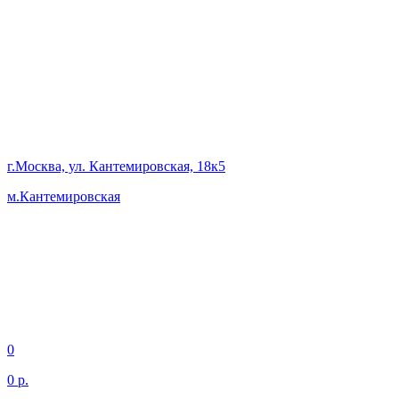
г.Москва, ул. Кантемировская, 18к5
м.Кантемировская
0
0 р.