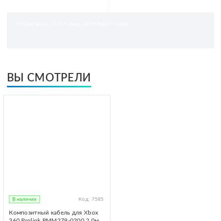
ProLink iDock - 5 RCA Plugs, 2m (PMM274-0200)
ВЫ СМОТРЕЛИ
В наличии
Код:
7585
Композитный кабель для Xbox
360 Prolink PMM279-0200 2.0м...