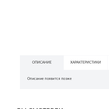
СЕТЕВОЕ ОБОРУДОВАНИЕ
ТОВАРЫ ДЛЯ ДОМА
ТОВАРЫ ДЛЯ ПИТОМЦЕВ
ТОВАРЫ ДЛЯ СПОРТА И ОТДЫХА
КОСМЕТИКА
ЗАЩИТНЫЕ СРЕДСТВА
ПРОЧИЕ ТОВАРЫ
ОПИСАНИЕ
ХАРАКТЕРИСТИКИ
РАСПРОДАЖА
Описание появится позже