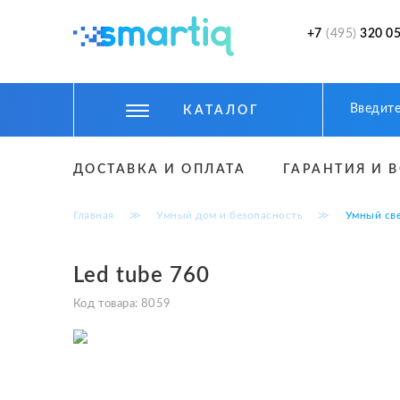
+7
(495)
320 05
КАТАЛОГ
ЦИФРОВЫЕ ГАДЖЕТЫ
ДОСТАВКА И ОПЛАТА
ГАРАНТИЯ И 
СМАРТФОНЫ
Главная
≫
Умный дом и безопасность
≫
Умный св
ФИТНЕС БРАСЛЕТЫ И ЧАСЫ
ТОВАРЫ ДЛЯ ДЕТЕЙ
Led tube 760
ТОВАРЫ ДЛЯ АВТО
Код товара:
8059
АКСЕССУАРЫ
УМНЫЙ ДОМ И БЕЗОПАСНОСТЬ