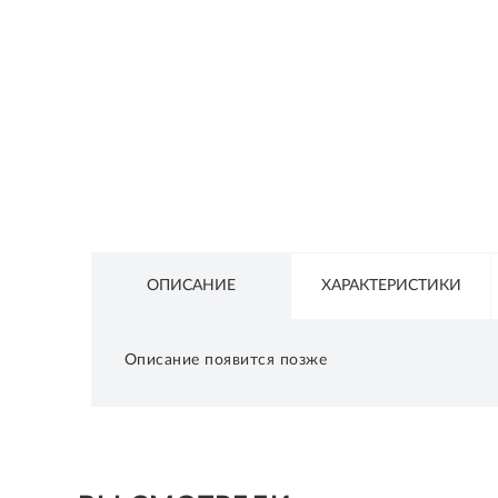
СЕТЕВОЕ ОБОРУДОВАНИЕ
ТОВАРЫ ДЛЯ ДОМА
ТОВАРЫ ДЛЯ ПИТОМЦЕВ
ТОВАРЫ ДЛЯ СПОРТА И ОТДЫХА
КОСМЕТИКА
ЗАЩИТНЫЕ СРЕДСТВА
ПРОЧИЕ ТОВАРЫ
ОПИСАНИЕ
ХАРАКТЕРИСТИКИ
РАСПРОДАЖА
Описание появится позже