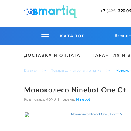
+7
(495)
320 05
КАТАЛОГ
ЦИФРОВЫЕ ГАДЖЕТЫ
ДОСТАВКА И ОПЛАТА
ГАРАНТИЯ И 
СМАРТФОНЫ
Главная
≫
Товары для спорта и отдыха
≫
Монокол
ФИТНЕС БРАСЛЕТЫ И ЧАСЫ
ТОВАРЫ ДЛЯ ДЕТЕЙ
Моноколесо Ninebot One C+
ТОВАРЫ ДЛЯ АВТО
Код товара:
4690
Бренд:
Ninebot
АКСЕССУАРЫ
УМНЫЙ ДОМ И БЕЗОПАСНОСТЬ