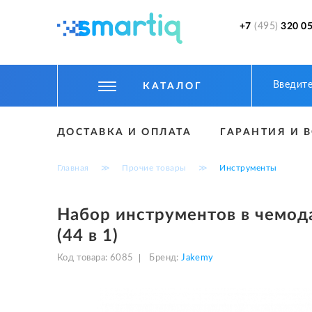
+7
(495)
320 05
КАТАЛОГ
ЦИФРОВЫЕ ГАДЖЕТЫ
ДОСТАВКА И ОПЛАТА
ГАРАНТИЯ И 
СМАРТФОНЫ
Главная
≫
Прочие товары
≫
Инструменты
ФИТНЕС БРАСЛЕТЫ И ЧАСЫ
ТОВАРЫ ДЛЯ ДЕТЕЙ
Набор инструментов в чемод
(44 в 1)
ТОВАРЫ ДЛЯ АВТО
Код товара:
6085
Бренд:
Jakemy
АКСЕССУАРЫ
УМНЫЙ ДОМ И БЕЗОПАСНОСТЬ