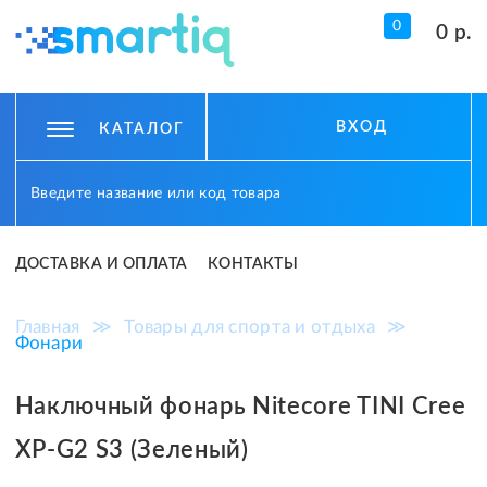
0
0 р.
ВХОД
КАТАЛОГ
ДОСТАВКА И ОПЛАТА
КОНТАКТЫ
Главная
≫
Товары для спорта и отдыха
≫
Фонари
Наключный фонарь Nitecore TINI Cree
XP-G2 S3 (Зеленый)