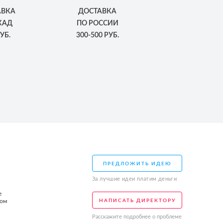
АВКА
ДОСТАВКА
КАД
ПО РОССИИ
УБ.
300-500 РУБ.
ПРЕДЛОЖИТЬ ИДЕЮ
За лучшие идеи платим деньги
е
том
НАПИСАТЬ ДИРЕКТОРУ
Расскажите подробнее о проблеме