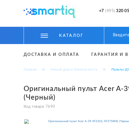
+7
(495)
320 05
КАТАЛОГ
ЦИФРОВЫЕ ГАДЖЕТЫ
ДОСТАВКА И ОПЛАТА
ГАРАНТИЯ И 
СМАРТФОНЫ
Главная
≫
Умный дом и безопасность
≫
Пульты Д
ФИТНЕС БРАСЛЕТЫ И ЧАСЫ
ТОВАРЫ ДЛЯ ДЕТЕЙ
Оригинальный пульт Acer A-
(Черный)
ТОВАРЫ ДЛЯ АВТО
Код товара:
7690
АКСЕССУАРЫ
УМНЫЙ ДОМ И БЕЗОПАСНОСТЬ