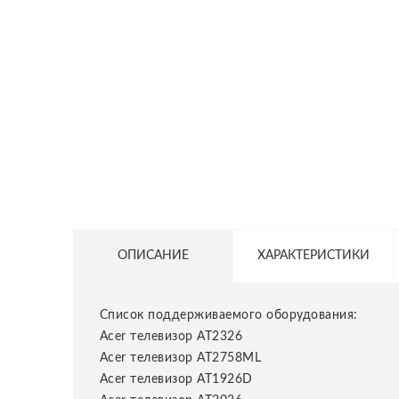
СЕТЕВОЕ ОБОРУДОВАНИЕ
ТОВАРЫ ДЛЯ ДОМА
ТОВАРЫ ДЛЯ ПИТОМЦЕВ
ТОВАРЫ ДЛЯ СПОРТА И ОТДЫХА
КОСМЕТИКА
ЗАЩИТНЫЕ СРЕДСТВА
ПРОЧИЕ ТОВАРЫ
ОПИСАНИЕ
ХАРАКТЕРИСТИКИ
РАСПРОДАЖА
Cписок поддерживаемого оборудования:
Acer телевизор AT2326
Acer телевизор AT2758ML
Acer телевизор AT1926D