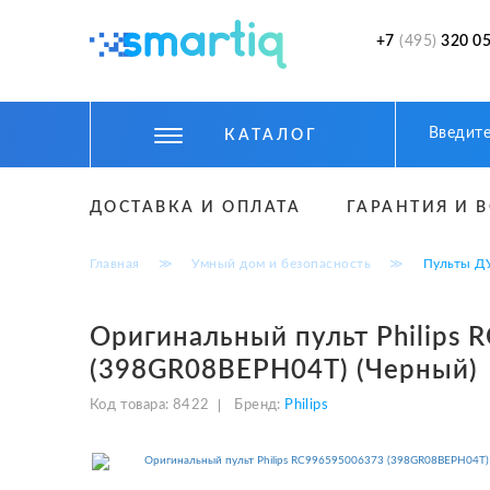
+7
(495)
320 05
КАТАЛОГ
ЦИФРОВЫЕ ГАДЖЕТЫ
ДОСТАВКА И ОПЛАТА
ГАРАНТИЯ И 
СМАРТФОНЫ
Главная
≫
Умный дом и безопасность
≫
Пульты Д
ФИТНЕС БРАСЛЕТЫ И ЧАСЫ
ТОВАРЫ ДЛЯ ДЕТЕЙ
Оригинальный пульт Philips
(398GR08BEPH04T) (Черный)
ТОВАРЫ ДЛЯ АВТО
Код товара:
8422
Бренд:
Philips
АКСЕССУАРЫ
УМНЫЙ ДОМ И БЕЗОПАСНОСТЬ