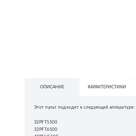
СЕТЕВОЕ ОБОРУДОВАНИЕ
ТОВАРЫ ДЛЯ ДОМА
ТОВАРЫ ДЛЯ ПИТОМЦЕВ
ТОВАРЫ ДЛЯ СПОРТА И ОТДЫХА
КОСМЕТИКА
ЗАЩИТНЫЕ СРЕДСТВА
ПРОЧИЕ ТОВАРЫ
ОПИСАНИЕ
ХАРАКТЕРИСТИКИ
РАСПРОДАЖА
Этот пульт подходит к следующей аппаратуре:
32PFT5500
32PFT6500