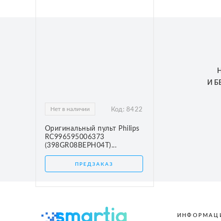
И 
Нет в наличии
Код:
8422
Оригинальный пульт Philips
RC996595006373
(398GR08BEPH04T)...
ПРЕДЗАКАЗ
ИНФОРМАЦ