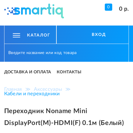
0
0 р.
ВХОД
КАТАЛОГ
ДОСТАВКА И ОПЛАТА
КОНТАКТЫ
Главная
≫
Аксессуары
≫
Кабели и переходники
Переходник Noname Mini
DisplayPort(M)-HDMI(F) 0.1м (Белый)