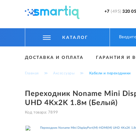
+7
(495)
320 05
КАТАЛОГ
ЦИФРОВЫЕ ГАДЖЕТЫ
ДОСТАВКА И ОПЛАТА
ГАРАНТИЯ И 
СМАРТФОНЫ
Главная
≫
Аксессуары
≫
Кабели и переходники
ФИТНЕС БРАСЛЕТЫ И ЧАСЫ
ТОВАРЫ ДЛЯ ДЕТЕЙ
Переходник Noname Mini Dis
UHD 4Kx2K 1.8м (Белый)
ТОВАРЫ ДЛЯ АВТО
Код товара:
7899
АКСЕССУАРЫ
УМНЫЙ ДОМ И БЕЗОПАСНОСТЬ