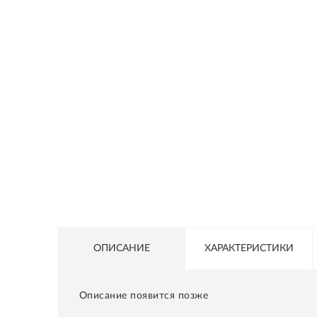
СЕТЕВОЕ ОБОРУДОВАНИЕ
ТОВАРЫ ДЛЯ ДОМА
ТОВАРЫ ДЛЯ ПИТОМЦЕВ
ТОВАРЫ ДЛЯ СПОРТА И ОТДЫХА
КОСМЕТИКА
ЗАЩИТНЫЕ СРЕДСТВА
ПРОЧИЕ ТОВАРЫ
РАСПРОДАЖА
ОПИСАНИЕ
ХАРАКТЕРИСТИКИ
Описание появится позже