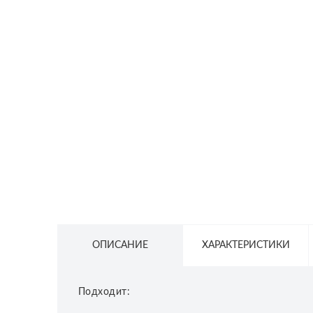
СЕТЕВОЕ ОБОРУДОВАНИЕ
ТОВАРЫ ДЛЯ ДОМА
ТОВАРЫ ДЛЯ ПИТОМЦЕВ
ТОВАРЫ ДЛЯ СПОРТА И ОТДЫХА
КОСМЕТИКА
ЗАЩИТНЫЕ СРЕДСТВА
ПРОЧИЕ ТОВАРЫ
РАСПРОДАЖА
ОПИСАНИЕ
ХАРАКТЕРИСТИКИ
Подходит: