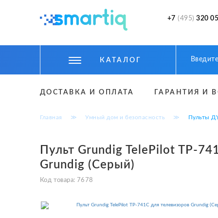
+7
(495)
320 05
КАТАЛОГ
ЦИФРОВЫЕ ГАДЖЕТЫ
ДОСТАВКА И ОПЛАТА
ГАРАНТИЯ И 
СМАРТФОНЫ
Главная
≫
Умный дом и безопасность
≫
Пульты Д
ФИТНЕС БРАСЛЕТЫ И ЧАСЫ
ТОВАРЫ ДЛЯ ДЕТЕЙ
Пульт Grundig TelePilot TP-7
Grundig (Серый)
ТОВАРЫ ДЛЯ АВТО
Код товара:
7678
АКСЕССУАРЫ
УМНЫЙ ДОМ И БЕЗОПАСНОСТЬ