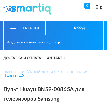
0
0 р.
ВХОД
КАТАЛОГ
ДОСТАВКА И ОПЛАТА
КОНТАКТЫ
Главная
≫
Умный дом и безопасность
≫
Пульты ДУ
Пульт Huayu BN59-00865A для
телевизоров Samsung