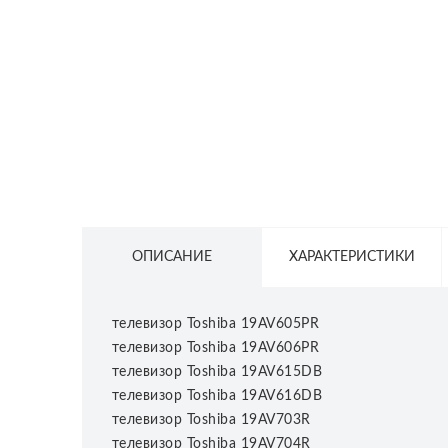
СЕТЕВОЕ ОБОРУДОВАНИЕ
ТОВАРЫ ДЛЯ ДОМА
ТОВАРЫ ДЛЯ ПИТОМЦЕВ
ТОВАРЫ ДЛЯ СПОРТА И ОТДЫХА
КОСМЕТИКА
ЗАЩИТНЫЕ СРЕДСТВА
ПРОЧИЕ ТОВАРЫ
ОПИСАНИЕ
ХАРАКТЕРИСТИКИ
РАСПРОДАЖА
телевизор Toshiba 19AV605PR
телевизор Toshiba 19AV606PR
телевизор Toshiba 19AV615DB
телевизор Toshiba 19AV616DB
телевизор Toshiba 19AV703R
телевизор Toshiba 19AV704R