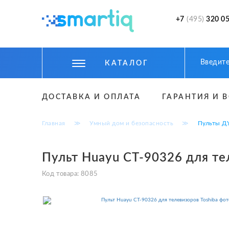
+7
(495)
320 05
КАТАЛОГ
ЦИФРОВЫЕ ГАДЖЕТЫ
ДОСТАВКА И ОПЛАТА
ГАРАНТИЯ И 
СМАРТФОНЫ
Главная
≫
Умный дом и безопасность
≫
Пульты Д
ФИТНЕС БРАСЛЕТЫ И ЧАСЫ
ТОВАРЫ ДЛЯ ДЕТЕЙ
Пульт Huayu CT-90326 для те
ТОВАРЫ ДЛЯ АВТО
Код товара:
8085
АКСЕССУАРЫ
УМНЫЙ ДОМ И БЕЗОПАСНОСТЬ